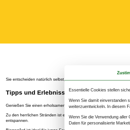
Zusti
Sie entscheiden natürlich selbst, wie Sie die Zeit in Ihrem Ferienh
Essentielle Cookies stellen siche
Tipps und Erlebnisse
Wenn Sie damit einverstanden sin
Genießen Sie einen erholsamen Urlaub fernab der Großstadthektik
weiterzuentwickeln. In diesem F
Zu den herrlichen Stränden ist es in Bjerregård nie weit weg: Pe
Wenn Sie die Verwendung aller Co
entspannen.
Daten für personalisierte Marke