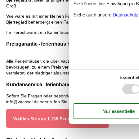
Bjerregård ist ideal für junge Familien mit kleinen Kindern. Kaum
Sie können Ihre Einwilligung in 
Groß.
Siehe auch unsere
Datanschutzri
Wie wäre es mit einer kleinen Fahrradtour in das Städtchen Hvide 
Bjerregård beherbergt einen Fahrradverleih.
Im Herbst wärmt ein Kaminfeuer nach einem Spaziergang durch. Hol
Preisgarantie - ferienhaus bjerregard beautyvej
Alle Ferienhäuser, die über Vacasol vermietet werden, sind von un
bevorzugen, zu einem Preis vermietet, der günstiger als unser Pre
vermietet, der niedriger als unser Preis ist. Sollte ausnahmsweis
Essentiel
Kundenservice - ferienhaus bjerregard beautyvej
Sofern Sie Fragen oder besondere Bedürfnisse in Verbindung mit I
info@vacasol.de oder rufen Sie an: (+49) 040 8740 6723.
Wählen Sie aus 1.169 Ferienhäusern