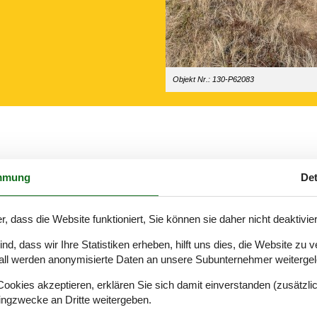
Objekt Nr.: 130-P62083
mmung
Det
aus nutzen möchten.
r, dass die Website funktioniert, Sie können sie daher nicht deaktivie
d, dass wir Ihre Statistiken erheben, hilft uns dies, die Website zu 
 im himmlisch schönen und verkehrsarmen Bjerregård.
all werden anonymisierte Daten an unsere Subunternehmer weitergele
rfekt für den Badeurlaub mit der ganzen Familie im Sommer, um vom m
okies akzeptieren, erklären Sie sich damit einverstanden (zusätzlich
tingzwecke an Dritte weitergeben.