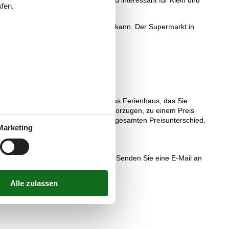
ecken machen das Örtchen sicher und interessant für Klein und
ufen.
Kleinstadt, die dänischer kaum sein kann. Der Supermarkt in
 Vermietungsunternehmen gibt, das das Ferienhaus, das Sie
men, die das Ferienhaus, das Sie bevorzugen, zu einem Preis
z auftreten, vergüten wir Ihnen den gesamten Preisunterschied.
Marketing
ich natürlich gerne an uns wenden. Senden Sie eine E-Mail an