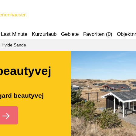
erienhäuser.
Last Minute
Kurzurlaub
Gebiete
Favoriten (
0
)
Objektnr
Hvide Sande
beautyvej
egard beautyvej