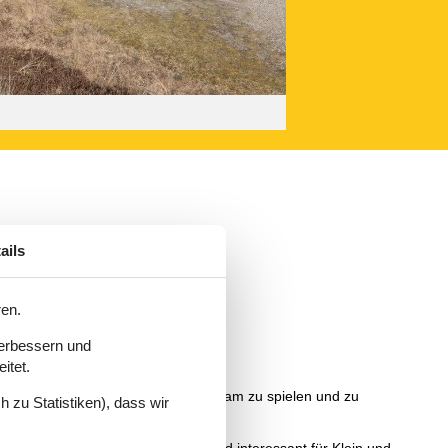
ails
ren.
verbessern und
itet.
orgens bis abends zu baden, gemeinsam zu spielen und zu
 zu Statistiken), dass wir