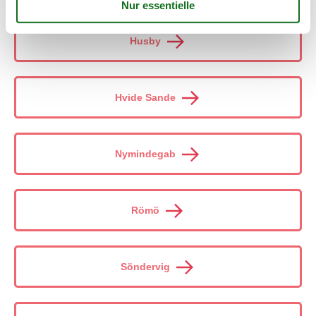
Husby
Hvide Sande
Nymindegab
Römö
Söndervig