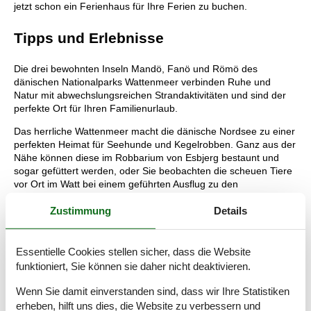
jetzt schon ein Ferienhaus für Ihre Ferien zu buchen.
Tipps und Erlebnisse
Die drei bewohnten Inseln Mandö, Fanö und Römö des
dänischen Nationalparks Wattenmeer verbinden Ruhe und
Natur mit abwechslungsreichen Strandaktivitäten und sind der
perfekte Ort für Ihren Familienurlaub.
Das herrliche Wattenmeer macht die dänische Nordsee zu einer
perfekten Heimat für Seehunde und Kegelrobben. Ganz aus der
Nähe können diese im Robbarium von Esbjerg bestaunt und
sogar gefüttert werden, oder Sie beobachten die scheuen Tiere
vor Ort im Watt bei einem geführten Ausflug zu den
Robbenbänken.
Zustimmung
Details
Das Drachenfest auf der Wattenmeer-Insel Römö ist das größte
Drachenfestival Europas. Tausende Lenkdrachen schweben
über dem kilometerlangen Strand und begeistern die Zuschauer
Essentielle Cookies stellen sicher, dass die Website
mit ihren phantasievollen Formen und Farben.
funktioniert, Sie können sie daher nicht deaktivieren.
Die hochinteressanten Touren der örtlichen Naturführer
Wenn Sie damit einverstanden sind, dass wir Ihre Statistiken
vermitteln den interessierten Urlaubern alles Wissenswerte über
erheben, hilft uns dies, die Website zu verbessern und
die Flora und Fauna des dänischen Wattenmeeres.