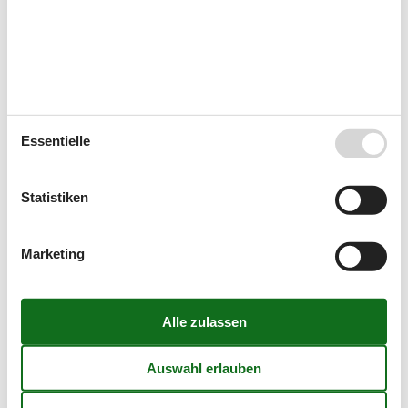
Wählen Sie aus 1.116 Ferienhäusern
Ziele in Nordsee Dänemark
Essentielle
Blavand
Statistiken
Bork Havn
Marketing
Fanö
Henne Strand