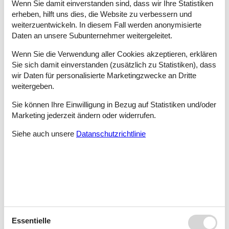
Wenn Sie damit einverstanden sind, dass wir Ihre Statistiken
einfacher, das Ferienhaus zu finden, das Ihren Anforderungen
erheben, hilft uns dies, die Website zu verbessern und
entspricht.
weiterzuentwickeln. In diesem Fall werden anonymisierte
Daten an unsere Subunternehmer weitergeleitet.
Tipps und Erlebnisse
Wenn Sie die Verwendung aller Cookies akzeptieren, erklären
Immer mehr Familien entdecken das Erzgebirge als
Sie sich damit einverstanden (zusätzlich zu Statistiken), dass
Feriendestination voller Abwechslung und Vielfalt.
wir Daten für personalisierte Marketingzwecke an Dritte
weitergeben.
Hat nicht jedes Mädchen schon einmal davon geträumt, eine
echt Prinzessin zu sein? Dann ist ein Besuch im Schloss
Sie können Ihre Einwilligung in Bezug auf Statistiken und/oder
Purschenstein in Neuhausen genau das Richtige.
Marketing jederzeit ändern oder widerrufen.
Das Besucherbergwerk Dorothea-Stolln lernen Interessierte
nicht nur im Zuge einer dreistündigen Führung kennen, sondern
Siehe auch unsere
Datanschutzrichtlinie
auch bei einer aufregenden Bootsfahrt durch die
Höhlengewässer.
Kleine und große Eisenbahn-Liebhaber sind in Rittersgrün an
der richtigen Adresse. Das dortige Eisenbahnmuseum enthält
zahlreiche historische Exponate zur Geschichte der
erzgebirgischen Schmalspurbahn, die bis heute auf wenigen
Strecken verkehrt.
Essentielle
In der Sachsen Therme erwarten Sie Strömungen und rasante