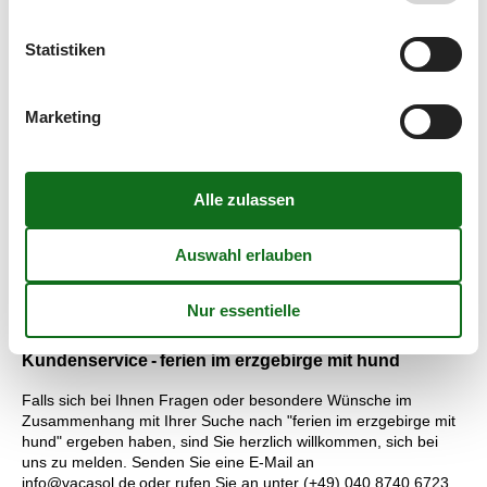
Abfahrten auf den Wasserrutschen. Die Wellness Oase
verspricht Entspannung für die Großen und auch in der
Statistiken
Saunalandschaft kann man sehr gut für einige Stunden relaxen.
Preisgarantie - ferien im erzgebirge mit hund
Marketing
Unabhängig von welche Ferien, den Sie buchen möchten, gilt
für Sie selbstverständlich die Preisgarantie von Vacasol. Alle
Ferienhäuser, die über Vacasol vermietet werden, sind von
unserer Preisgarantie abgedeckt. Wir garantieren, dass keines
der anderen Vermietungsunternehmen, die Ferien, den Sie
bevorzugen, zu einem Preis vermietet, der niedriger als unser
Preis ist. Sollte sich ausnahmsweise mal ein kleiner Fehler bei
unserer Kontrolle der Preise der anderen Vermieter
einschleichen, erstatten wir Ihnen die gesamte Differenz.
Kundenservice - ferien im erzgebirge mit hund
Falls sich bei Ihnen Fragen oder besondere Wünsche im
Zusammenhang mit Ihrer Suche nach "ferien im erzgebirge mit
hund" ergeben haben, sind Sie herzlich willkommen, sich bei
uns zu melden. Senden Sie eine E-Mail an
info@vacasol.de oder rufen Sie an unter (+49) 040 8740 6723.