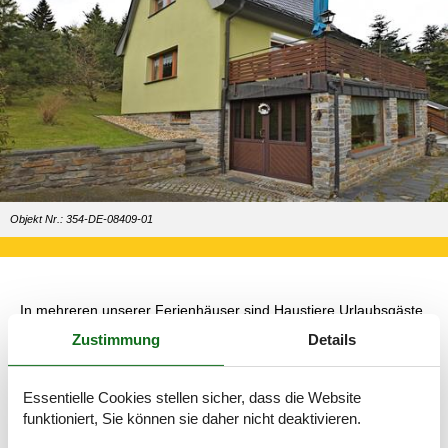
Objekt Nr.: 354-DE-08409-01
In mehreren unserer Ferienhäuser sind Haustiere Urlaubsgäste,
die absolut willkommen sind. Es besteht also überhaupt kein
Zustimmung
Details
Grund, die Betreuung der in Pelz gekleideten Familienmitglieder
anderen zu überlassen. Verreisen Sie alle gemeinsam und
genießen Sie einen herrlichen Urlaub, bei dem alle mitkommen
Essentielle Cookies stellen sicher, dass die Website
können.
funktioniert, Sie können sie daher nicht deaktivieren.
Mieten Sie ein Ferienhaus für Ihre Ferien jetzt – dann ist es