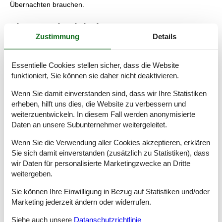
Übernachten brauchen.
Tipps und Erlebnisse
Zustimmung
Details
An einem der schönsten Küstenabschnitte Nordhollands liegt
das Örtchen Callantsoog, in dem Sie alles finden, was man für
Essentielle Cookies stellen sicher, dass die Website
einen schönen Urlaub braucht.
funktioniert, Sie können sie daher nicht deaktivieren.
Die salzhaltige und saubere Nordseeluft sorgt bei der ganzen
Wenn Sie damit einverstanden sind, dass wir Ihre Statistiken
Familie für eine gesunde und tiefenentspannte Erholung.
Besonders Menschen mit Hautproblemen und Asthmatiker
erheben, hilft uns dies, die Website zu verbessern und
freuen sich über die regenerative Wirkung der wunderbaren
weiterzuentwickeln. In diesem Fall werden anonymisierte
Luft.
Daten an unsere Subunternehmer weitergeleitet.
Callantsoog ist ein ideales Urlaubsziel für Familien mit Kindern.
Wenn Sie die Verwendung aller Cookies akzeptieren, erklären
Und falls vorhanden – der Familienhund darf auch mit. In
Sie sich damit einverstanden (zusätzlich zu Statistiken), dass
Callantsoog gibt es tolle Hundestrände, wo der Vierbeiner tollen
wir Daten für personalisierte Marketingzwecke an Dritte
kann.
weitergeben.
Im Urlaubsort Callantsoog in Holland kommt die ganze Familie
Sie können Ihre Einwilligung in Bezug auf Statistiken und/oder
auf ihre Kosten – tolle, weitläufige Strände, ein netter und
Marketing jederzeit ändern oder widerrufen.
gemütlicher Dorfkern mit vielen Freizeitmöglichkeiten und
gastfreundliche Menschen machen den Ort zu einem wahren
Siehe auch unsere
Datanschutzrichtlinie
Entspannungsparadies.