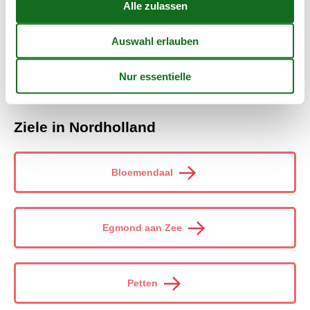
Zusammenhang mit Ihrer Suche nach "callantsoog
ferienwohnung 4 personen" ergeben haben, sind Sie herzlich
willkommen, sich bei uns zu melden. Senden Sie eine E-Mail an
info@vacasol.de oder rufen Sie an unter (+49) 040 8740 6723.
Wählen Sie aus 143 Ferienhäusern
Ziele in Nordholland
Bloemendaal
Egmond aan Zee
Petten