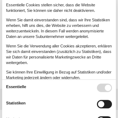
Essentielle Cookies stellen sicher, dass die Website
funktioniert, Sie können sie daher nicht deaktivieren.
Profitieren
Sie
bei SNOWELL zusätzlich
😊
Rabattcode zur Eingabe im 1.
Wenn Sie damit einverstanden sind, dass wir Ihre Statistiken
Buchungsschritt:
felineski2627
(Werbung)
erheben, hilft uns dies, die Website zu verbessern und
Mit SNOWELL können Sie Ihre Wintersportausrüstung wie
weiterzuentwickeln. In diesem Fall werden anonymisierte
Skier, Snowboards, Schuhe, Helme, etc. für Ihren
Daten an unsere Subunternehmer weitergeleitet.
Winterurlaub einfach und bequem online mieten. Bei 600
Skiverleihshops direkt in
über 400 Wintersportorten in
Wenn Sie die Verwendung aller Cookies akzeptieren, erklären
den Alpen
steht die gewünschte Ausrüstung zur
Sie sich damit einverstanden (zusätzlich zu Statistiken), dass
Abholung für Sie bereit. Freuen Sie sich schon jetzt auf
wir Daten für personalisierte Marketingzwecke an Dritte
eine perfekte Zeit auf der Piste und im Schnee ❄️😊❄️
weitergeben.
Sie können Ihre Einwilligung in Bezug auf Statistiken und/oder
Jetzt online buchen & profitieren!
Marketing jederzeit ändern oder widerrufen.
Essentielle
Siehe auch unsere
Datanschutzrichtlinie
Statistiken