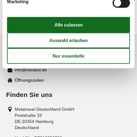
Geografien
Marketing
Alle
Schweiz
Bern
Berner Oberland
Kundenservice
(+49) 040 8740 6723
info@vacasol.de
Mail
Öffnungszeiten
Finden Sie uns
Metatravel Deutschland GmbH
Poststraße 33
DE-20354
Hamburg
Deutschland