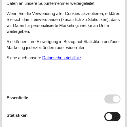
Daten an unsere Subunternehmer weitergeleitet.
Wenn Sie die Verwendung aller Cookies akzeptieren, erklären
Buchen Sie jetzt Ihr Fahrrad auf Sylt online!
Sie sich damit einverstanden (zusätzlich zu Statistiken), dass
wir Daten für personalisierte Marketingzwecke an Dritte
weitergeben.
Sie können Ihre Einwilligung in Bezug auf Statistiken und/oder
Marketing jederzeit ändern oder widerrufen.
Siehe auch unsere
Datanschutzrichtlinie
Reisen Sie bequem und preiswert
mit der Fähre nach Sylt
⛴️
Buchen Sie Ihre gewünschte Abfahrtszeit
Essentielle
hier:
FRS Syltfähre Online Buchung
(Werbung)
Planen Sie Ihre Reise nach Sylt bequem und preiswert mit
Statistiken
den beiden FRS Syltfähren. Als Alternative zum Autozug
ist die FRS Syltfähre eine gute Empfehlung und bietet