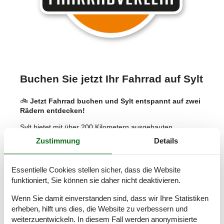
Buchen Sie jetzt Ihr Fahrrad auf Sylt
🚲
Jetzt Fahrrad buchen und Sylt entspannt auf zwei
Rädern entdecken!
Sylt bietet mit über 200 Kilometern ausgebauten
Radwegen beste Bedingungen für einen aktiven
Zustimmung
Details
Fahrradurlaub. Hier findet sich für jeden Gast die
passende Route. Falls Sie während Ihres Sylt-Urlaubs ein
Fahrrad ausleihen möchten, empfiehlt es sich, den
M+M
Essentielle Cookies stellen sicher, dass die Website
Fahrradverleih
(Werbung) aufzusuchen. Mit einem
funktioniert, Sie können sie daher nicht deaktivieren.
Bestand von über 2.000 Fahrrädern ist bestimmt für jeden
Geschmack und Zweck das passende Gefährt dabei. Der
Wenn Sie damit einverstanden sind, dass wir Ihre Statistiken
Sylter Fahrradverleih ist seit 35 Jahren mit inzwischen 9
erheben, hilft uns dies, die Website zu verbessern und
Standorten auf der Insel zu finden, so können Sie auch
weiterzuentwickeln. In diesem Fall werden anonymisierte
direkt vom Bahnhof Westerland losradeln.