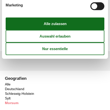
zusätzlich eine Seefahrt der besonderen Art. Die FRS
Marketing
Syltfähren fahren das ganze Jahr über zwischen der
dänischen Insel Römö, die über einen gebührenfreien
Autodamm schnell vom Festland aus erreichbar ist, und
der Insel Sylt. Keine Wartezeiten, nur 40 Minuten
Überfahrt, immer pünktlich - jetzt buchen!
Buchen Sie Ihre gewünschte Abfahrtszeit!
Geografien
Alle
Deutschland
Schleswig-Holstein
Sylt
Morsum