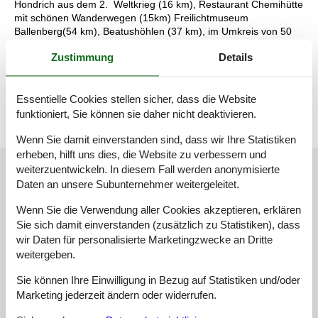
Hondrich aus dem 2. Weltkrieg (16 km), Restaurant Chemihütte
mit schönen Wanderwegen (15km) Freilichtmuseum
Ballenberg(54 km), Beatushöhlen (37 km), im Umkreis von 50
km gibt es über 40 Klettersteige Gästekarte: https://meine-
Zustimmung
Details
berge.ch/de/gaestekarte/ Mit der Gästekarte ist für jeden Gast
ÖV in der Region gratis sowie weitere Angebote sind gratis oder
reduziert, z.B. Bergbahnen sind reduziert/gratis, Freibad
Frutigen ist gratis usw.
Essentielle Cookies stellen sicher, dass die Website
funktioniert, Sie können sie daher nicht deaktivieren.
Wenn Sie damit einverstanden sind, dass wir Ihre Statistiken
erheben, hilft uns dies, die Website zu verbessern und
Externe Bewertungen
weiterzuentwickeln. In diesem Fall werden anonymisierte
Daten an unsere Subunternehmer weitergeleitet.
Unsere Gästebewertungen
Externe Bewertungen
Wenn Sie die Verwendung aller Cookies akzeptieren, erklären
3,0
Sie sich damit einverstanden (zusätzlich zu Statistiken), dass
wir Daten für personalisierte Marketingzwecke an Dritte
weitergeben.
Sie können Ihre Einwilligung in Bezug auf Statistiken und/oder
Insgesamt:
2,0
Marketing jederzeit ändern oder widerrufen.
Externe Bewertungen