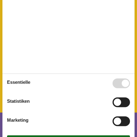
Bettwäsche kostenlos
Familienfreundlicher Sommer
Familienfreundlicher Winter
Garten
Grill
Haustiere
1
Historisch
Internet
Kinderbetten
1
Kühlschrank
Nichtraucher
Spülmaschine
WLAN
Essentielle
Thema
Berge Seen
Statistiken
Marketing
Kurzurlaub
Sie haben das ganze Jahr die Möglichkeit einen Kurzurlaub zu