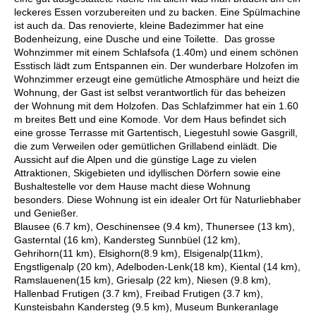
leckeres Essen vorzubereiten und zu backen. Eine Spülmachine
ist auch da. Das renovierte, kleine Badezimmer hat eine
Bodenheizung, eine Dusche und eine Toilette. Das grosse
Wohnzimmer mit einem Schlafsofa (1.40m) und einem schönen
Esstisch lädt zum Entspannen ein. Der wunderbare Holzofen im
Wohnzimmer erzeugt eine gemütliche Atmosphäre und heizt die
Wohnung, der Gast ist selbst verantwortlich für das beheizen
der Wohnung mit dem Holzofen. Das Schlafzimmer hat ein 1.60
m breites Bett und eine Komode. Vor dem Haus befindet sich
eine grosse Terrasse mit Gartentisch, Liegestuhl sowie Gasgrill,
die zum Verweilen oder gemütlichen Grillabend einlädt. Die
Aussicht auf die Alpen und die günstige Lage zu vielen
Attraktionen, Skigebieten und idyllischen Dörfern sowie eine
Bushaltestelle vor dem Hause macht diese Wohnung
besonders. Diese Wohnung ist ein idealer Ort für Naturliebhaber
und Genießer.
Blausee (6.7 km), Oeschinensee (9.4 km), Thunersee (13 km),
Gasterntal (16 km), Kandersteg Sunnbüel (12 km),
Gehrihorn(11 km), Elsighorn(8.9 km), Elsigenalp(11km),
Engstligenalp (20 km), Adelboden-Lenk(18 km), Kiental (14 km),
Ramslauenen(15 km), Griesalp (22 km), Niesen (9.8 km),
Hallenbad Frutigen (3.7 km), Freibad Frutigen (3.7 km),
Kunsteisbahn Kandersteg (9.5 km), Museum Bunkeranlage