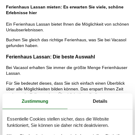
Ferienhaus Lassan mieten: Es erwarten Sie viele, schöne
Erlebnisse hier
Ein Ferienhaus Lassan bietet Ihnen die Möglichkeit von schönen
Urlaubserlebnissen.
Buchen Sie gleich das richtige Ferienhaus, was Sie bei Vacasol
gefunden haben.
Ferienhaus Lassan: Die beste Auswahl
Bei Vacasol erhalten Sie immer die größte Menge Ferienhäuser
Lassan.
Für Sie bedeutet dieses, dass Sie sich einfach einen Überblick
über alle Möglichkeiten bilden können. Das erspart Ihnen Zeit
und verschafft Ihnen einen Überblick über alle Ihre
Möglichkeiten auf dieser einen Webseite. Lesen Sie mehr über
Zustimmung
Details
die unvergesslichen Urlaubserlebnisse, die Sie erwarten, und
über die Vorteile, die Sie bekommen, wenn Sie bei Vacasol ein
vermietetes Ferienhaus Lassan buchen.
Essentielle Cookies stellen sicher, dass die Website
funktioniert, Sie können sie daher nicht deaktivieren.
Tipps: Urlaubserlebnisse Lassan