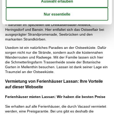
sowie das Pommersche Landesmuseum.
Ideal ist die Lage von Lassan, um die Inselwelt von Usedom zu
erkunden, die sich an der Küste vor dem Lassaner Winkel
entfaltet. Usedom ist bekannt für seine idyllischen Ostseebäder
– darunter im Speziellen die Dreikaiserbäder Ahlbeck,
Heringsdorf und Bansin. Hier entfaltet sich das Ostseeflair bei
ausgeprägter Strandpromenade, Seebrücken und den
markanten Strandkörben.
Usedom ist ein natürliches Paradies an der Ostseeküste. Dafür
sorgen nicht nur die Strände, sondern auch die küstennahen
Wanderrouten und Radwege. Mit der Familie lassen sich hier
die Schmetterlingsfarm Trassenheide sowie der Botanische
Garten in Mellenthin besuchen. Lassan ist dank seiner Lage ein
Traumziel an der Ostseeküste.
Vermietung von Ferienhäuser Lassan: Ihre Vorteile
auf dieser Webseite
Ferienhäuser mieten Lassan: Wir haben die besten Preise
Sie erhalten auf alle Ferienhäuser, die durch Vacasol vermietet
werden, eine Preisgarantie. Bei uns gibt es deshalb die