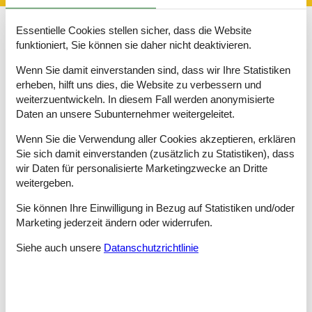
Essentielle Cookies stellen sicher, dass die Website
Wenige Bauwerke sind so weltbekannt wie der Schiefe Turm
funktioniert, Sie können sie daher nicht deaktivieren.
von Pisa. In der gleichnamigen Stadt steht die wundersame
Architektur, deren Wurzeln im 12. Jahrhundert liegen. 55 Meter
Wenn Sie damit einverstanden sind, dass wir Ihre Statistiken
ragt das Bauwerk in die Höhe, das heute zusammen mit Teilen
erheben, hilft uns dies, die Website zu verbessern und
der Altstadt Pisas zum UNESCO-Weltkulturerbe gehört.
weiterzuentwickeln. In diesem Fall werden anonymisierte
Daten an unsere Subunternehmer weitergeleitet.
Etwa 115 Kilometer im östlichen Landesinneren wartet die
historische Renaissancestadt Florenz, deren kulturelle
Wenn Sie die Verwendung aller Cookies akzeptieren, erklären
Hochphase sich bis in das 15. und 16. Jahrhundert
Sie sich damit einverstanden (zusätzlich zu Statistiken), dass
zurückverfolgen lässt. Hier – in der Wiege der Renaissance -
wir Daten für personalisierte Marketingzwecke an Dritte
fühlten sich historische Berühmtheiten wie Leonardo da Vinci,
weitergeben.
Galileo Galilei und Michelangelo zuhause.
Sie können Ihre Einwilligung in Bezug auf Statistiken und/oder
Zu den Prachtbauten der geschichtsträchtigen Innenstadt zählt
die Kathedrale Santa Maria del Fiore, auch als Kathedrale von
Marketing jederzeit ändern oder widerrufen.
Florenz bekannt. Der Vorzeigebau des Renaissancestils
Siehe auch unsere
Datanschutzrichtlinie
entstand zwischen dem 14. und 15. Jahrhundert. Mit der Ponte
Vecchio wartet in der Stadt ein weiteres berühmtes Bauwerk.
Die 84 Meter lange Brücke gehört zu den ältesten noch intakten
Brückenbauwerken dieser Art auf der Welt. Schon alleine wegen
kulturreichen Städten wie Pisa und Florenz lohnt sich für einen