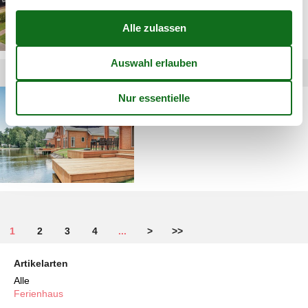
Finca in Holland mieten
1
2
3
4
...
>
>>
Artikelarten
Alle
Ferienhaus