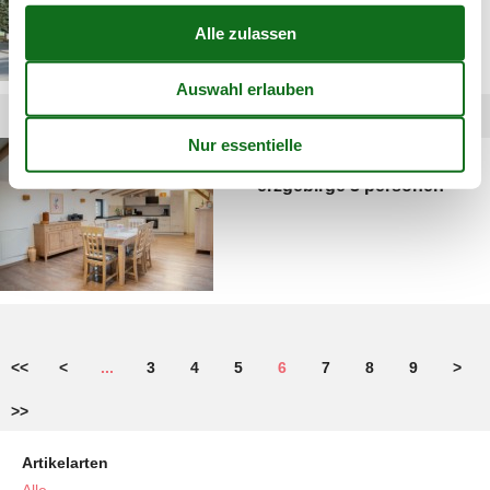
ferienwohnung
erzgebirge 3 personen
<<
<
...
3
4
5
6
7
8
9
>
>>
Artikelarten
Alle