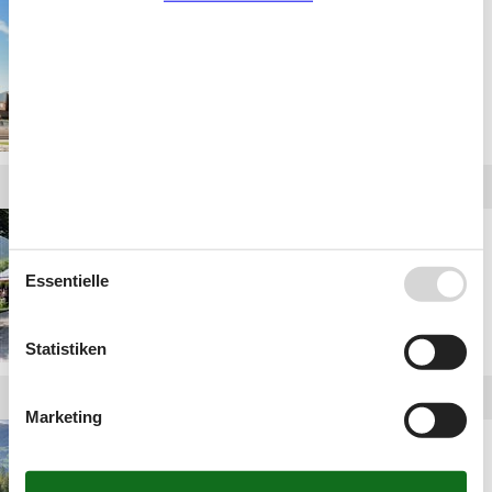
hütte dauerhaft mieten
zillertal
luxus ferienhäuser
zillertal
Essentielle
Statistiken
Marketing
hütte zillertal
wochenende