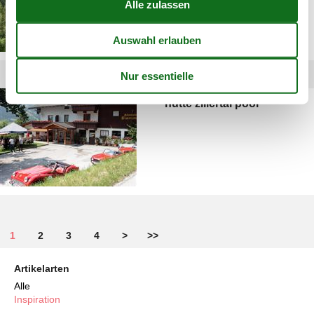
hütte zillertal pool
1
2
3
4
>
>>
Artikelarten
Alle
Inspiration