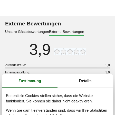
Externe Bewertungen
Unsere Gästebewertungen
Externe Bewertungen
3,9
Zufahrtsstraße:
5,0
Innenausstattung:
3,0
Küche:
2,0
Zustimmung
Details
Lage:
3,0
Im Freien:
3,0
Essentielle Cookies stellen sicher, dass die Website
funktioniert, Sie können sie daher nicht deaktivieren.
Insgesamt:
3,0
Wenn Sie damit einverstanden sind, dass wir Ihre Statistiken
Externe Bewertungen