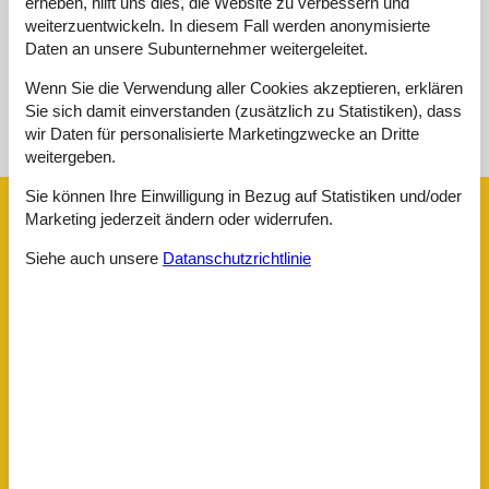
erheben, hilft uns dies, die Website zu verbessern und
Keine detaillierten externen Bewertungen
weiterzuentwickeln. In diesem Fall werden anonymisierte
Daten an unsere Subunternehmer weitergeleitet.
Wenn Sie die Verwendung aller Cookies akzeptieren, erklären
Siehe Häuser nebenan
Sie sich damit einverstanden (zusätzlich zu Statistiken), dass
wir Daten für personalisierte Marketingzwecke an Dritte
Sonnenstand über dem gewählten Objekt
😎
weitergeben.
Sie können Ihre Einwilligung in Bezug auf Statistiken und/oder
Ausstattung
Marketing jederzeit ändern oder widerrufen.
Siehe auch unsere
Datanschutzrichtlinie
Entfernung
Flughafen BIQ
117,6 km
Flughafen BOD
107,3 km
Golf
6 km
Meer
1,1 km
Strand
1,1 km
Wasser
1,1 km
Zentrum
1,2 km
Öffentlicher Verkehr
450 m
Hausinfo