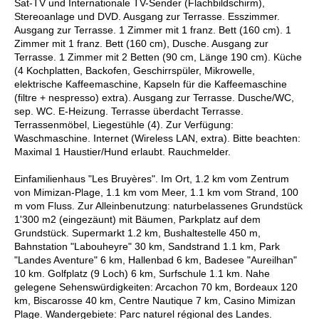
Sat-TV und Internationale TV-Sender (Flachbildschirm),
Stereoanlage und DVD. Ausgang zur Terrasse. Esszimmer.
Ausgang zur Terrasse. 1 Zimmer mit 1 franz. Bett (160 cm). 1
Zimmer mit 1 franz. Bett (160 cm), Dusche. Ausgang zur
Terrasse. 1 Zimmer mit 2 Betten (90 cm, Länge 190 cm). Küche
(4 Kochplatten, Backofen, Geschirrspüler, Mikrowelle,
elektrische Kaffeemaschine, Kapseln für die Kaffeemaschine
(filtre + nespresso) extra). Ausgang zur Terrasse. Dusche/WC,
sep. WC. E-Heizung. Terrasse überdacht Terrasse.
Terrassenmöbel, Liegestühle (4). Zur Verfügung:
Waschmaschine. Internet (Wireless LAN, extra). Bitte beachten:
Maximal 1 Haustier/Hund erlaubt. Rauchmelder.
Einfamilienhaus "Les Bruyères". Im Ort, 1.2 km vom Zentrum
von Mimizan-Plage, 1.1 km vom Meer, 1.1 km vom Strand, 100
m vom Fluss. Zur Alleinbenutzung: naturbelassenes Grundstück
1'300 m2 (eingezäunt) mit Bäumen, Parkplatz auf dem
Grundstück. Supermarkt 1.2 km, Bushaltestelle 450 m,
Bahnstation "Labouheyre" 30 km, Sandstrand 1.1 km, Park
"Landes Aventure" 6 km, Hallenbad 6 km, Badesee "Aureilhan"
10 km. Golfplatz (9 Loch) 6 km, Surfschule 1.1 km. Nahe
gelegene Sehenswürdigkeiten: Arcachon 70 km, Bordeaux 120
km, Biscarosse 40 km, Centre Nautique 7 km, Casino Mimizan
Plage. Wandergebiete: Parc naturel régional des Landes.