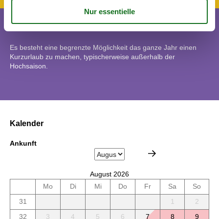
Kurzurlaub
Es besteht eine begrenzte Möglichkeit das ganze Jahr einen
Kurzurlaub zu machen, typischerweise außerhalb der
Hochsaison.
Kalender
Ankunft
August 2026
Mo
Di
Mi
Do
Fr
Sa
So
31
1
2
32
3
4
5
6
7
8
9