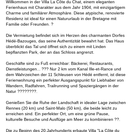
Willkommen in der Villa La Côte du Chat, einem eleganten
Ferienhaus mit Charakter aus dem Jahr 1904, mit einzigartigem
Charme und familiärer Atmosphäre. Diese atypische, renovierte
Residenz ist ideal für einen Natururlaub in der Bretagne mit
Familie oder Freunden. ?
Die Vermietung befindet sich im Herzen des charmanten Dorfes
Hédé-Bazouges, das seine Authentizität bewahrt hat. Das Haus
überblickt das Tal und öffnet sich zu einem mit Linden
bepflanzten Park, der an das Schloss angrenzt.
Geschäfte sind zu Fuß erreichbar: Bäckerei, Restaurants,
Dienstleistungen... ??? Nur 2 km vom Kanal Ille-et-Rance und
dem Wahrzeichen der 11 Schleusen von Hédé entfernt, ist diese
Ferienwohnung ein perfekter Ausgangspunkt für Liebhaber von
Wandern, Radfahren, Trailrunning und Spaziergängen in der
Natur ????????.
Genießen Sie die Ruhe der Landschaft in idealer Lage zwischen
Rennes (20 km) und Saint-Malo (50 km), die beide leicht zu
erreichen sind. Ein perfekter Ort, um eine grüne Pause,
kulturelle Besuche und Ausflüge am Meer zu kombinieren ??.
Die zu Beginn des 20.Jahrhunderts erbaute Villa "La Côte du