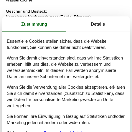
Geschirr und Besteck:
Komplettes Kochgeschirrset (Töpfe, Pfannen)
Küchenmesser
Zustimmung
Details
Schneidebrett
Geschirr und Besteck für die Anzahl der Personen
Gläser, Tassen und Schalen
Essentielle Cookies stellen sicher, dass die Website
Sieb, Dosenöffner, Reibe, Schneebesen, Salatschüssel
funktioniert, Sie können sie daher nicht deaktivieren.
Produkte %26 Verbrauchsmaterial
Grundgewürze (Salz, Pfeffer, Öl, Essig)
Wenn Sie damit einverstanden sind, dass wir Ihre Statistiken
Haushaltsprodukte: Spülmittel, Schwämme, Geschirrtücher
erheben, hilft uns dies, die Website zu verbessern und
Müllbeutel und Beutel für die selektive Sortierung
weiterzuentwickeln. In diesem Fall werden anonymisierte
Daten an unsere Subunternehmer weitergeleitet.
Hinweise zur Verwendung
Bitte reinigen Sie die Küche nach Gebrauch für jedermann.
Wenn Sie die Verwendung aller Cookies akzeptieren, erklären
Vermeiden Sie es, verderbliche Lebensmittel unbedeckt zu
Sie sich damit einverstanden (zusätzlich zu Statistiken), dass
lassen.
wir Daten für personalisierte Marketingzwecke an Dritte
Anweisungen zur Abfalltrennung beachten.
weitergeben.
Abfallwirtschaft
Sie können Ihre Einwilligung in Bezug auf Statistiken und/oder
Standort des Doppelbehälters in der Küche (Haushalts- und
Marketing jederzeit ändern oder widerrufen.
Wertstoffmüll).