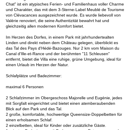
Chat" ist ein atypisches Ferien- und Familienhaus voller Charme
und Charakter, das mit dem 3-Sterne-Label Meublé de Tourisme
von Clévacances ausgezeichnet wurde. Es wurde liebevoll von
Valérie renoviert, die seine Authentizität bewahrt hat und
gleichzeitig allen modernen Komfort bietet.
Im Herzen des Dorfes, in einem Park mit jahrhundertealten
Linden und direkt neben dem Château gelegen, überblickt es
das Tal des Pays d'Hédé-Bazouges. Nur 2 km vom Maison du
Canal d'Ille-et-Rance und der berühmten "11 Schleusen"
entfernt, bietet die Villa eine ruhige, grüne Umgebung, ideal für
einen Urlaub im Herzen der Natur.
Schlafplätze und Badezimmer:
maximal 6 Personen
2 Schlafzimmer im Obergeschoss Majorelle und Eugénie, jedes
mit Sorgfalt eingerichtet und bietet einen atemberaubenden
Blick auf den Park und das Tal.
2 große, komfortable, hochwertige Queensize-Doppelbetten für
einen erholsamen Schlaf.
2 einzelbetten, ideal für Kinder oder zusätzliche Gäste.