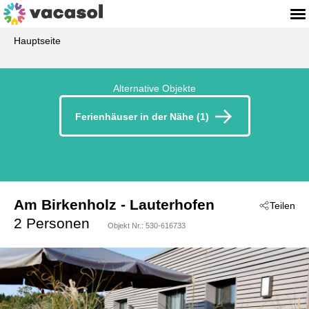
Hauptseite
Alternative Objekte
Ferienhäuser in der Nähe (1)
Am Birkenholz
 - Lauterhofen
Teilen
 - 92283
2 Personen
Objekt Nr.:
530-616733