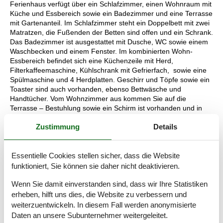
Ferienhaus verfügt über ein Schlafzimmer, einen Wohnraum mit
Küche und Essbereich sowie ein Badezimmer und eine Terrasse
mit Gartenanteil. Im Schlafzimmer steht ein Doppelbett mit zwei
Matratzen, die Fußenden der Betten sind offen und ein Schrank.
Das Badezimmer ist ausgestattet mit Dusche, WC sowie einem
Waschbecken und einem Fenster. Im kombinierten Wohn-
Essbereich befindet sich eine Küchenzeile mit Herd,
Filterkaffeemaschine, Kühlschrank mit Gefrierfach, sowie eine
Spülmaschine und 4 Herdplatten. Geschirr und Töpfe sowie ein
Toaster sind auch vorhanden, ebenso Bettwäsche und
Handtücher. Vom Wohnzimmer aus kommen Sie auf die
Terrasse – Bestuhlung sowie ein Schirm ist vorhanden und in
den Garten mit Feuerstelle, dieser steht Ihnen zur Benutzung
Zustimmung
Details
zur Verfügung. Ein Grill ist vorhanden. WLAN und ein Parkplatz
stehen kostenfrei zur Verfügung. Auch eine Waschmaschine
können Sie kostenfrei nutzen
Essentielle Cookies stellen sicher, dass die Website
Konditionen
funktioniert, Sie können sie daher nicht deaktivieren.
Haustiere sind nicht erlaubt.
Wenn Sie damit einverstanden sind, dass wir Ihre Statistiken
Ein Babybett kann auf Anfrage kostenfrei zur Verfügung gestellt
erheben, hilft uns dies, die Website zu verbessern und
werden.
weiterzuentwickeln. In diesem Fall werden anonymisierte
Daten an unsere Subunternehmer weitergeleitet.