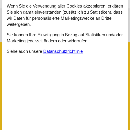
Wenn Sie die Verwendung aller Cookies akzeptieren, erklären
Sie sich damit einverstanden (zusätzlich zu Statistiken), dass
wir Daten für personalisierte Marketingzwecke an Dritte
Siehe Häuser nebenan
weitergeben.
Sonnenstand über dem gewählten Objekt
😎
Sie können Ihre Einwilligung in Bezug auf Statistiken und/oder
Marketing jederzeit ändern oder widerrufen.
Siehe auch unsere
Datanschutzrichtlinie
Ausstattung
Aktivität einrichtungen
Golf
Entfernungen
Altstadt
8 km
Flughafen
30 km
Kinder einrichtungen
Familienfreundlich
Serviceeinrichtungen
Auf dem Boden