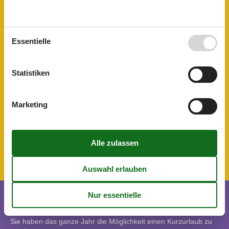
Waschmaschine
Umliegende einrichtungen
Fahrradunterstellmöglichkeit
Essentielle
Parkplatz
Unterkünfte
Barrierefreiheit
Statistiken
Grillmöglichkeit
Internet im öff. Bereich
Nichtraucherhaus
Marketing
Transferservice
Wanderfreundlich
Verpflegungsmöglichkeiten
Brötchenservice
Kurzurlaub
Sie haben das ganze Jahr die Möglichkeit einen Kurzurlaub zu