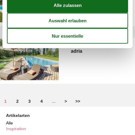
luxus ferienhaus italien
adria
1
2
3
4
...
>
>>
Artikelarten
Alle
Inspiration