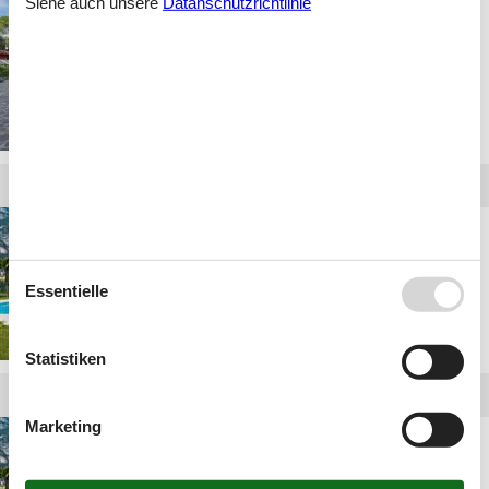
Siehe auch unsere
Datanschutzrichtlinie
wasser chalet lignano
ferienwohnung mit pool
riva del garda
Essentielle
Statistiken
Marketing
ferienhaus mit pool riva
del garda