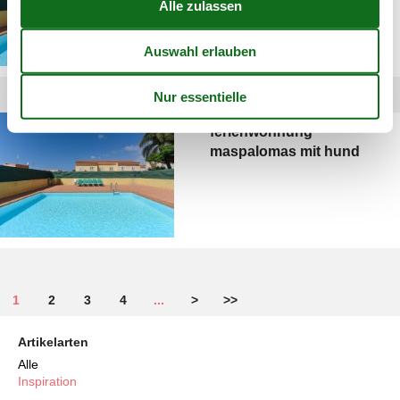
ferienwohnung
maspalomas mit hund
1
2
3
4
...
>
>>
Artikelarten
Alle
Inspiration