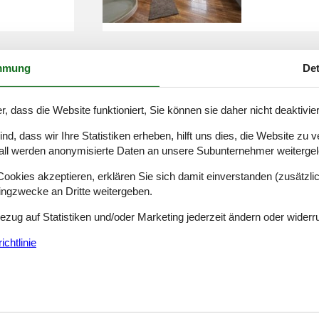
mmung
Det
ger wald
luxus fe
r, dass die Website funktioniert, Sie können sie daher nicht deaktivie
d, dass wir Ihre Statistiken erheben, hilft uns dies, die Website zu 
all werden anonymisierte Daten an unsere Subunternehmer weitergele
okies akzeptieren, erklären Sie sich damit einverstanden (zusätzlich
tingzwecke an Dritte weitergeben.
ald
ferienwo
Bezug auf Statistiken und/oder Marketing jederzeit ändern oder widerr
wald
chtlinie