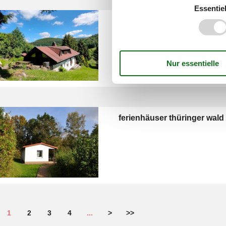
Essentiel
urlaub mit hund thüringer w
ferienhaus
ferienhäuser thüringer wald 
1
2
3
4
...
>
>>