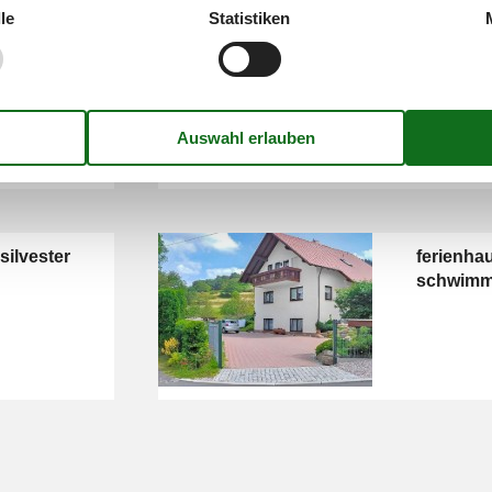
le
Statistiken
ald
ferienwo
silvester
ferienha
schwim