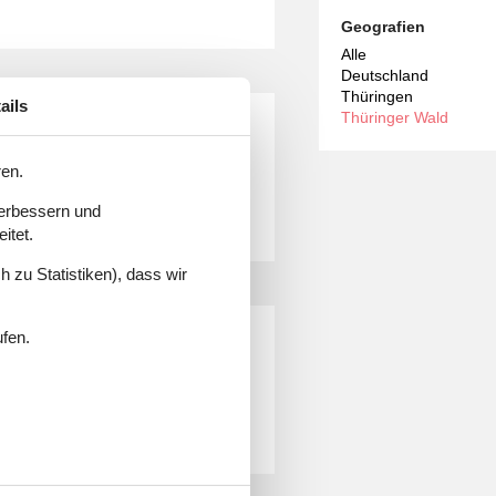
Geografien
Alle
Deutschland
Thüringen
ails
rienhaus im thüringer wald
Thüringer Wald
ren.
verbessern und
itet.
 zu Statistiken), dass wir
hnung mit pool im thüringer
ufen.