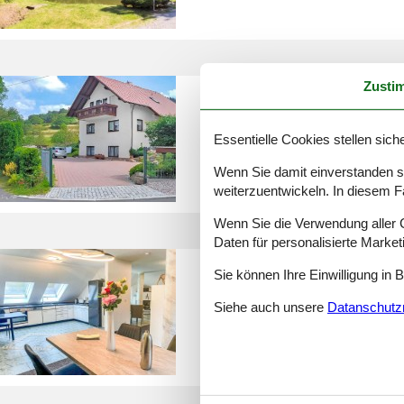
Zusti
luxus ferienwohnung thürin
Essentielle Cookies stellen siche
Wenn Sie damit einverstanden sin
weiterzuentwickeln. In diesem F
Wenn Sie die Verwendung aller Co
Daten für personalisierte Marke
hütte mit kamin thüringer w
Sie können Ihre Einwilligung in 
Siehe auch unsere
Datanschutzri