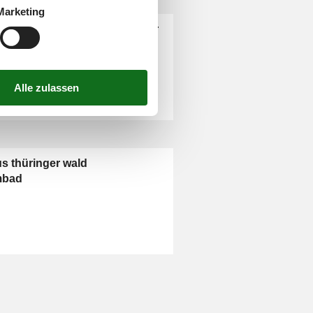
Marketing
hnung thüringer wald silvester
us thüringer wald
mbad