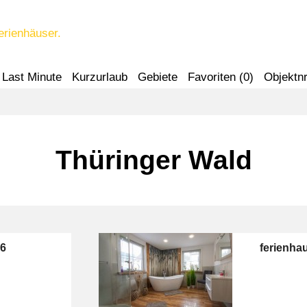
erienhäuser.
Last Minute
Kurzurlaub
Gebiete
Favoriten (
0
)
Objektnr
Thüringer Wald
 6
ferienha