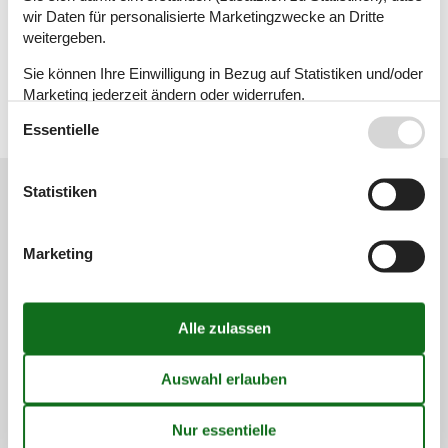
Reiseblog
wir Daten für personalisierte Marketingzwecke an Dritte
weitergeben.
Geografien
Sie können Ihre Einwilligung in Bezug auf Statistiken und/oder
Alle
Marketing jederzeit ändern oder widerrufen.
Italien
Essentielle
Apulien
Siehe auch unsere
Datanschutzrichtlinie
Statistiken
Kundenservice
(+49) 040 8740 6723
Marketing
info@vacasol.de
Mail
Öffnungszeiten
Finden Sie uns
Metatravel Deutschland GmbH
Poststraße 33
DE-20354
Hamburg