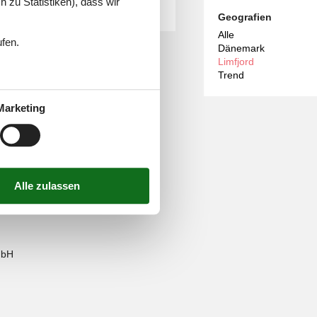
 zu Statistiken), dass wir
Geografien
Alle
ufen.
Dänemark
Limfjord
Trend
Marketing
mbH