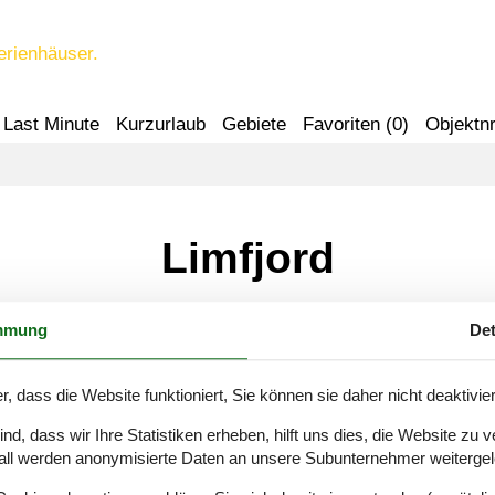
erienhäuser.
Last Minute
Kurzurlaub
Gebiete
Favoriten (
0
)
Objektnr
Limfjord
mmung
Det
r, dass die Website funktioniert, Sie können sie daher nicht deaktivie
thyboron
d, dass wir Ihre Statistiken erheben, hilft uns dies, die Website zu 
all werden anonymisierte Daten an unsere Subunternehmer weitergele