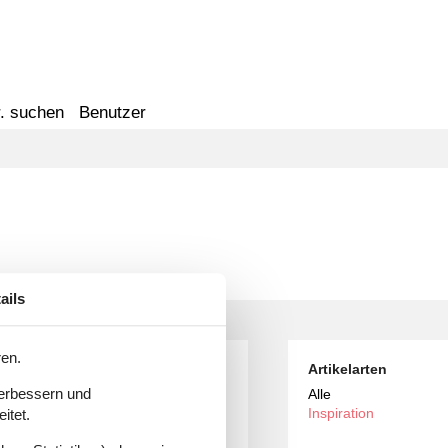
. suchen
Benutzer
ails
ren.
 ferienhaus mit meerblick
Artikelarten
verbessern und
Alle
Inspiration
itet.